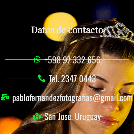
Datos de contacto
+598 97 332 656
Tel. 2347 0443
pablofernandezfotografias@gmail.com
San Jose, Uruguay