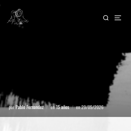
por
Pablo Fernandez
en
15 años
en
29/05/2026