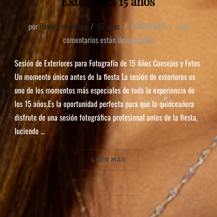
Exteriores 15 años
por
Pablo Fernandez
15 años
03/06/2026
Los
comentarios están desactivados
Sesión de Exteriores para Fotografía de 15 Años Consejos y Fotos
Un momento único antes de la fiesta La sesión de exteriores es
uno de los momentos más especiales de toda la experiencia de
los 15 años.Es la oportunidad perfecta para que la quinceañera
disfrute de una sesión fotográfica profesional antes de la fiesta,
luciendo …
LEER MÁS