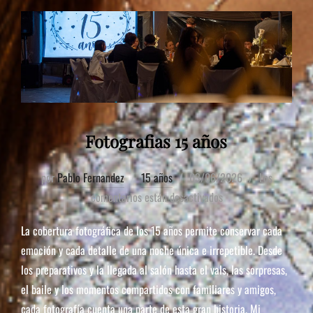
Fotografias 15 años
por
Pablo Fernandez
15 años
03/06/2026
Los
comentarios están desactivados
La cobertura fotográfica de los 15 años permite conservar cada
emoción y cada detalle de una noche única e irrepetible. Desde
los preparativos y la llegada al salón hasta el vals, las sorpresas,
el baile y los momentos compartidos con familiares y amigos,
cada fotografía cuenta una parte de esta gran historia. Mi