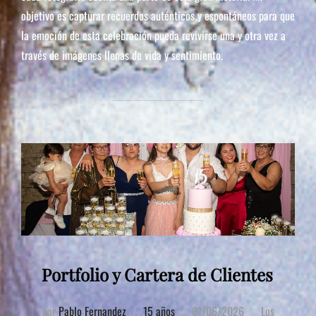
objetivo es capturar recuerdos auténticos y espontáneos para que
la emoción de esta celebración pueda revivirse una y otra vez a
través de imágenes llenas de vida y sentimiento.
Portfolio y Cartera de Clientes
por
Pablo Fernandez
15 años
01/06/2026
Los