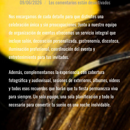
09/06/2026
Los comentarios están desactivados
Nos encargamos de cada detalle para que disfrutes una
celebración única y sin preocupaciones. Junto a nuestro equipo
de organización de eventos ofrecemos un servicio integral que
incluye salón, decoración personalizada, gastronomía, discoteca,
iluminación profesional, coordinación del evento y
entretenimiento para tus invitados.
Además, complementamos la experiencia con cobertura
fotográfica y audiovisual, sesiones de exteriores, álbumes, videos
y todos esos recuerdos que harán que tu fiesta permanezca viva
para siempre. Un solo equipo, una sola planificación y todo lo
necesario para convertir tu sueño en una noche inolvidable.