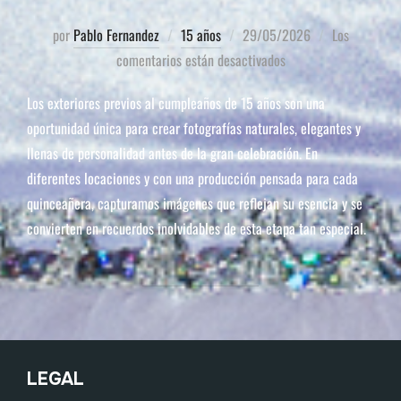
por
Pablo Fernandez
15 años
29/05/2026
Los
comentarios están desactivados
Los exteriores previos al cumpleaños de 15 años son una
oportunidad única para crear fotografías naturales, elegantes y
llenas de personalidad antes de la gran celebración. En
diferentes locaciones y con una producción pensada para cada
quinceañera, capturamos imágenes que reflejan su esencia y se
convierten en recuerdos inolvidables de esta etapa tan especial.
LEGAL